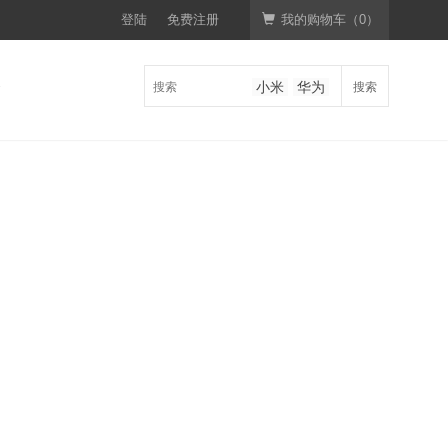
登陆
免费注册
我的购物车（
0
）
券
搜索
小米
华为